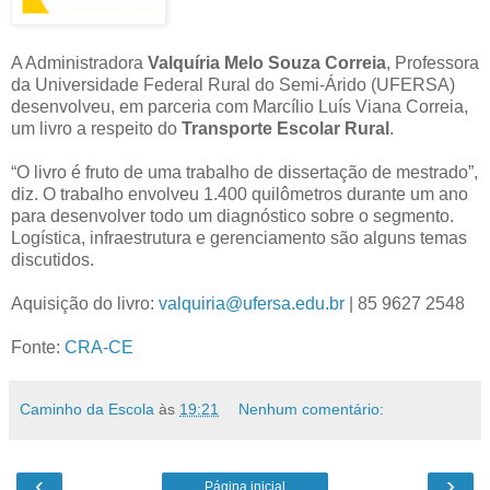
A Administradora
Valquíria Melo Souza Correia
, Professora
da Universidade Federal Rural do Semi-Árido (UFERSA)
desenvolveu, em parceria com Marcílio Luís Viana Correia,
um livro a respeito do
Transporte Escolar Rural
.
“O livro é fruto de uma trabalho de dissertação de mestrado”,
diz. O trabalho envolveu 1.400 quilômetros durante um ano
para desenvolver todo um diagnóstico sobre o segmento.
Logística, infraestrutura e gerenciamento são alguns temas
discutidos.
Aquisição do livro:
valquiria@ufersa.edu.br
| 85 9627 2548
Fonte:
CRA-CE
Caminho da Escola
às
19:21
Nenhum comentário:
‹
›
Página inicial