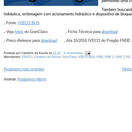
permitindo uma c
Também buscando 
hidráulica, embreagem com acionamento hidráulico e dispositivo de bloqu
.
Fonte:
IVECO BUS
.
Veja
fotos
do
GranClass
.
Ficha Técnica para
download
.
Press-Release
para
download
.
Ata 15/2016 IVECO do Pregão FNDE 
.
Postado por
Caminho da Escola
às
21:57
0 comentários
Marcadores:
150S21
,
Caminho da Escola
,
GranClass
,
IVECO BUS
,
ORE
,
ORE 2
,
ORE 2 PE
,
Postagens mais recentes
Página
Assinar:
Postagens (Atom)