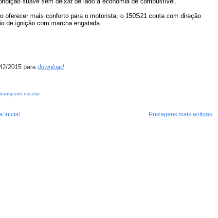
ondição suave sem deixar de lado a economia de combustível.
oferecer mais conforto para o motorista, o 150S21
conta com
direção
eio de ignição com marcha engatada.
42/2015 para
download
transporte escolar
 inicial
Postagens mais antigas