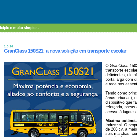
icípio é muito simples.
1.5.16
GranClass 150S21: a nova solução em transporte escolar
O
GranClass
150S
transporte escola
deficientes, ele
porta larga com d
e rede nos assen
Tendo como princ
áreas urbanas), o
dispositivo que f
reforçada, pneus 
acesso à lugares
Máxima potênci
Industrial. O pro
de 206 cv, a maio
seis marchas, co