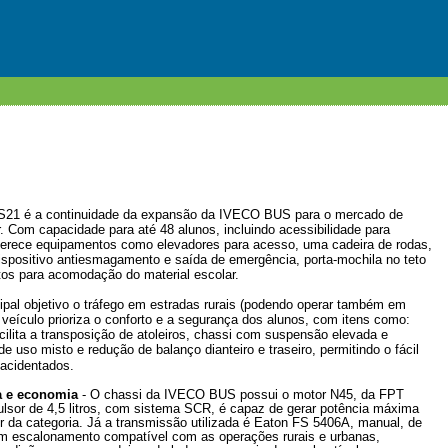
21 é a continuidade da expansão da IVECO BUS para o mercado de
r. Com capacidade para até 48 alunos, incluindo acessibilidade para
 oferece equipamentos como elevadores para acesso, uma cadeira de rodas,
ispositivo antiesmagamento e saída de emergência, porta-mochila no teto
tos para acomodação do material escolar.
ipal objetivo o tráfego em estradas rurais (podendo operar também em
 veículo prioriza o conforto e a segurança dos alunos, com itens como:
acilita a transposição de atoleiros, chassi com suspensão elevada e
de uso misto e redução de balanço dianteiro e traseiro, permitindo o fácil
 acidentados.
a e economia
-
O chassi da IVECO BUS possui o motor N45, da FPT
pulsor de 4,5 litros, com sistema SCR, é capaz de gerar potência máxima
r da categoria. Já a transmissão utilizada é Eaton FS 5406A, manual, de
m escalonamento compatível com as operações rurais e urbanas,