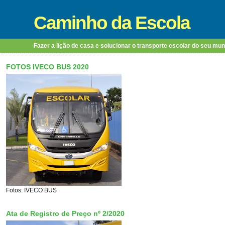
Caminho da Escola
Fazer a lição de casa e solucionar o transporte escolar do seu mun
FOTOS IVECO BUS 2020
Fotos: IVECO BUS
Ata de Registro de Preço nº 2/2020